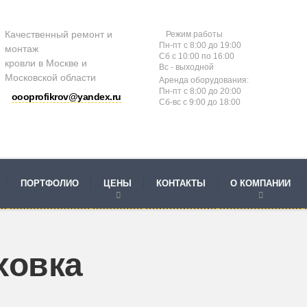
Качественный ремонт и
Режим работы
Пн-пт с 8:00 до 19:00
монтаж
Сб с 10:00 по 16:00
кровли в Москве и
Вс - выходной
Московской области
Аренда оборудования:
Пн-пт с 8:00 до 20:00
oooprofikrov@yandex.ru
Сб-вс с 9:00 до 18:00
ПОРТФОЛИО
ЦЕНЫ
КОНТАКТЫ
О КОМПАНИИ
ховка