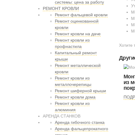
системы: цена за работу
У
РЕМОНТ КРОВЛИ
М
Ремонт фальцевой кровли
М
Ремонт оцинкованной
М
кровли
М
Ремонт кровли на даче
Ремонт кровли из
Хотите 
профнастила
Капитальный ремонт
Други
крыши
Ремонт металлической
кровли
Мон
Ремонт кровли из
из 
металлочерепицы
пок
Ремонт шиферной крыши
Ремонт кровли дома
ПОД
Ремонт кровли из
алюминия
АРЕНДА СТАНКОВ
Аренда гибочного станка
Аренда фальцепрокатного
станка