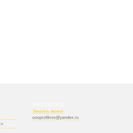
8-926-283-28-25
Заказать звонок
oooprofikrov@yandex.ru
ти