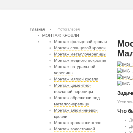
Главная
Фотогалерея
МОНТАЖ КРОВЛИ
Мос
Монтаж фальцевой кровли
Монтаж сланцевой кровли
Мал
Монтаж металлочерепицы
Монтаж медного покрытия
Монтаж натуральной
черепицы
Монтаж мягкой кровли
Монтаж цементно-
песчаной черепицы
Задач
Монтаж обрешетки под
Утеплен
металлочерепицу
Монтаж алюминиевой
Что б
кровли
Д
Монтаж кровли шинглас
Д
Монтаж водосточной
У