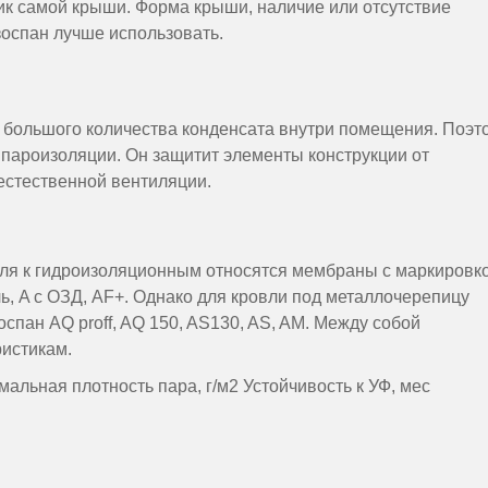
ик самой крыши. Форма крыши, наличие или отсутствие
зоспан лучше использовать.
 большого количества конденсата внутри помещения. Поэт
пароизоляции. Он защитит элементы конструкции от
 естественной вентиляции.
ля к гидроизоляционным относятся мембраны с маркировко
оль, A с ОЗД, AF+. Однако для кровли под металлочерепицу
спан AQ proff, AQ 150, AS130, AS, AM. Между собой
истикам.
альная плотность пара, г/м2 Устойчивость к УФ, мес