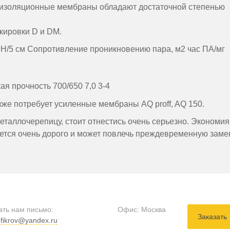
роизоляционные мембраны обладают достаточной степенью
кировки D и DM.
 Н/5 см Сопротивление проникновению пара, м2 час ПА/мг
я прочность 700/650 7,0 3-4
же потребует усиленные мембраны AQ proff, AQ 150.
еталлочерепицу, стоит отнестись очень серьезно. Экономия
дется очень дорого и может повлечь преждевременную заме
ать нам письмо:
Офис:
Москва
Заказать
fikrov@yandex.ru