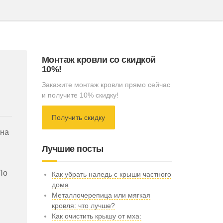
Монтаж кровли со скидкой
10%!
Закажите монтаж кровли прямо сейчас
и получите 10% скидку!
Получить скидку
жна
Лучшие посты
По
Как убрать наледь с крыши частного
дома
Металлочерепица или мягкая
кровля: что лучше?
Как очистить крышу от мха: