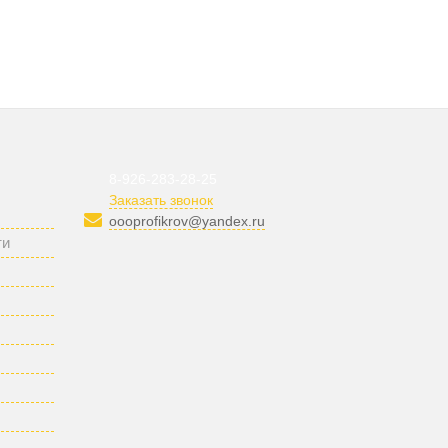
8-926-283-28-25
Заказать звонок
oooprofikrov@yandex.ru
ти